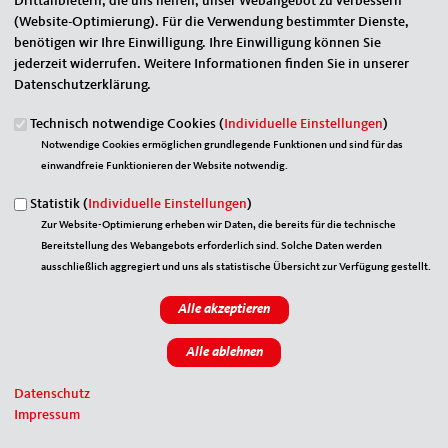
Drittanbietern, die uns helfen, unser Webangebot zu verbessern
(Website-Optimierung). Für die Verwendung bestimmter Dienste,
benötigen wir Ihre Einwilligung. Ihre Einwilligung können Sie
Eigener Name
*
jederzeit widerrufen. Weitere Informationen finden Sie in unserer
Datenschutzerklärung.
Senden an
*
Technisch notwendige Cookies (
Individuelle Einstellungen
)
Notwendige Cookies ermöglichen grundlegende Funktionen und sind für das
einwandfreie Funktionieren der Website notwendig.
Statistik (
Individuelle Einstellungen
)
Zur Website-Optimierung erheben wir Daten, die bereits für die technische
Bereitstellung des Webangebots erforderlich sind. Solche Daten werden
Sie können mehrere Empfänger mit Komma getrennt eingeben.
ausschließlich aggregiert und uns als statistische Übersicht zur Verfügung gestellt.
Sie leiten den folgenden Inhalt weiter
Andreas Hein MdL
Nachrichtenbetreff
(Ihr Name) möchte Ihnen eine Seite von http://www.mit-sh.de/
Datenschutz
weiterempfehlen
Impressum
Nachrichten-Textkörper