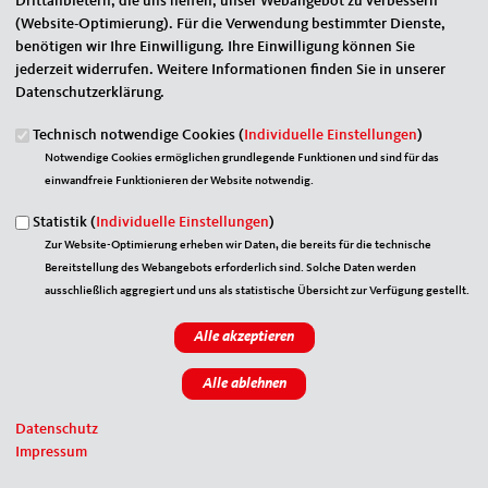
Drittanbietern, die uns helfen, unser Webangebot zu verbessern
(Website-Optimierung). Für die Verwendung bestimmter Dienste,
benötigen wir Ihre Einwilligung. Ihre Einwilligung können Sie
Eigener Name
*
jederzeit widerrufen. Weitere Informationen finden Sie in unserer
Datenschutzerklärung.
Senden an
*
Technisch notwendige Cookies (
Individuelle Einstellungen
)
Notwendige Cookies ermöglichen grundlegende Funktionen und sind für das
einwandfreie Funktionieren der Website notwendig.
Statistik (
Individuelle Einstellungen
)
Zur Website-Optimierung erheben wir Daten, die bereits für die technische
Bereitstellung des Webangebots erforderlich sind. Solche Daten werden
Sie können mehrere Empfänger mit Komma getrennt eingeben.
ausschließlich aggregiert und uns als statistische Übersicht zur Verfügung gestellt.
Sie leiten den folgenden Inhalt weiter
Sandra Carstensen
Nachrichtenbetreff
(Ihr Name) möchte Ihnen eine Seite von http://www.mit-sh.de/
Datenschutz
weiterempfehlen
Impressum
Nachrichten-Textkörper