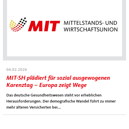
03.11.2025
04.02.2026
BILANZ DER MERZ-REGIERUNG FÜR DEN
MIT-SH plädiert für sozial ausgewogenen
MITTELSTAND -DIE ERSTEN 180 TAGE-
Karenztag – Europa zeigt Wege
Die Merz-Regierung hat in Ihren ersten 180 Tagen für den
Das deutsche Gesundheitswesen steht vor erheblichen
Mittelstand bereits viel bewegt:
Herausforderungen. Der demografische Wandel führt zu immer
mehr älteren Versicherten bei...
- Einführung der Turboabschreibungen (01. Juli...