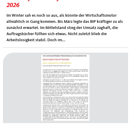
MIT-Konjunkturbrief Mittelstand aktuell
MIT-Konjunkturbrief Mittelstand aktuell Mai
August 2026
2026
Die Industrieproduktion hat zuletzt leicht zugelegt und der
Im Winter sah es noch so aus, als könnte der Wirtschaftsmotor
Mittelstand stabilisiert sich punktuell. Die Auftragsbücher sind
allmählich in Gang kommen. Bis März legte das BIP kräftiger zu als
diesen Sommer um fast zehn Prozent dicker als noch vor einem
zunächst erwartet. Im Mittelstand stieg der Umsatz zaghaft, die
Jahr. Die Inflation ist trotz der internationalen Turbulenzen
Auftragsbücher füllten sich etwas. Nicht zuletzt blieb die
zurückgegangen, auch die Teuerung bei den...
Arbeitslosigkeit stabil. Doch im...