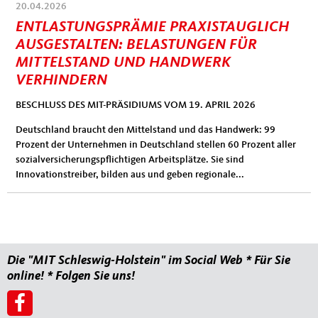
13.07.2026
20.04.2026
MIT-Konjunkturbrief Mittelstand aktuell Juli
ENTLASTUNGSPRÄMIE PRAXISTAUGLICH
2026
AUSGESTALTEN: BELASTUNGEN FÜR
MITTELSTAND UND HANDWERK
Volkswirtschaftlich bleibt Deutschland der kranke Mann Europas.
VERHINDERN
Doch bei einigen Symptome zeigt sich Besserung. Der
Wohnungsneubau hat angezogen. Die Unternehmen bekommen
BESCHLUSS DES MIT-PRÄSIDIUMS VOM 19. APRIL 2026
wieder mehr Aufträge und die Auftragsbücher sind bereits dicker
als noch vor einem Jahr. Auch im Ausland ist Made in...
Deutschland braucht den Mittelstand und das Handwerk: 99
Prozent der Unternehmen in Deutschland stellen 60 Prozent aller
sozialversicherungspflichtigen Arbeitsplätze. Sie sind
Innovationstreiber, bilden aus und geben regionale...