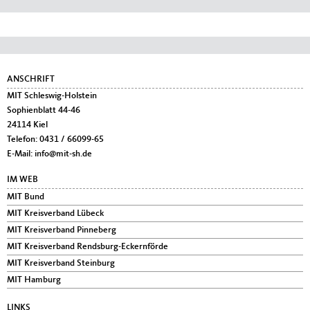
05.06.2026
MIT-Konjunkturbrief Mittelstand aktuell Juni
2026
Nach dem Hormuz-Schock konnte der freie Fall der deutschen
Wirtschaft abgewendet werden. Im Mittelstand haben die Umsätze
zuletzt sogar etwas zugelegt, die Auftragsbücher der Unternehmen
bleiben vergleichsweise gut gefüllt und es werden wieder mehr
neue Unternehmen in Deutschland gegründet...
Die "MIT Schleswig-Holstein" im Social Web * Für Sie
online! * Folgen Sie uns!