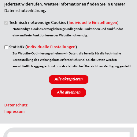
jederzeit widerrufen. Weitere Informationen finden Sie in unserer
Datenschutzerklärung.
Technisch notwendige Cookies (
Individuelle Einstellungen
)
Notwendige Cookies ermöglichen grundlegende Funktionen und sind für das
einwandfreie Funktionieren der Website notwendig.
Statistik (
Individuelle Einstellungen
)
Zur Website-Optimierung erheben wir Daten, die bereits für die technische
Bereitstellung des Webangebots erforderlich sind. Solche Daten werden
ausschließlich aggregiert und uns als statistische Übersicht zur Verfügung gestellt.
23.04.2026
26.01.2026
MIT fordert Anpassungen bei 1.000-Euro-
Teilzeit, wo sie nötig ist: Fachkräftemangel
Entlastungsprämie
macht neue Regeln erforderlich
MIT Schleswig-Holstein: Entlastungsprämie darf nicht zur
Die Mittelstands- und Wirtschaftsunion (MIT) hat einen Antrag
Datenschutz
Belastungsprämie für Mittelstand und Handwerk werden!
zum CDU-Bundesparteitag am 20. und 21. Februar in Stuttgart
Impressum
Die Spitzen von CDU, CSU und...
eingebracht. Ziel ist...