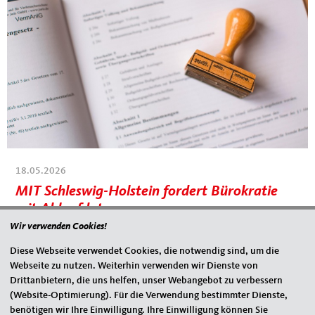
18.05.2026
MIT Schleswig-Holstein fordert Bürokratie
Neujahrsempfang: MIT diskutiert
mit Ablaufdatum
wirtschaftspolitische Weichenstellungen
Wir verwenden Cookies!
Die Mittelstands- und Wirtschaftsunion Schleswig-Holstein (MIT)
Kiel. Mit einem eindrucksvollen Neujahrsempfang ist die
spricht sich für einen konsequenten Bürokratieabbau durch
Mittelstands- und Wirtschaftsunion (MIT) Schleswig-Holstein am
Diese Webseite verwendet Cookies, die notwendig sind, um die
befristete Berichts-,...
28. Januar 2026 in das neue...
Webseite zu nutzen. Weiterhin verwenden wir Dienste von
Drittanbietern, die uns helfen, unser Webangebot zu verbessern
(Website-Optimierung). Für die Verwendung bestimmter Dienste,
benötigen wir Ihre Einwilligung. Ihre Einwilligung können Sie