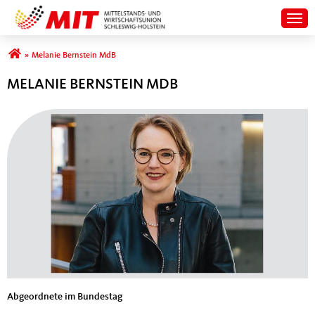
Togg
Sie sind hier
»
Melanie Bernstein MdB
MELANIE BERNSTEIN MDB
Abgeordnete im Bundestag