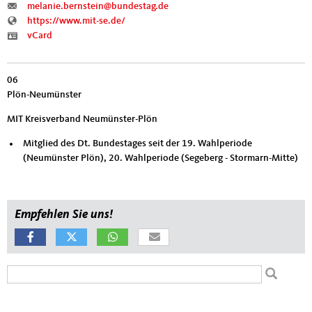
melanie.bernstein@bundestag.de
https://www.mit-se.de/
vCard
06
Plön-Neumünster
MIT Kreisverband Neumünster-Plön
Mitglied des Dt. Bundestages seit der 19. Wahlperiode
(Neumünster Plön), 20. Wahlperiode (Segeberg - Stormarn-Mitte)
Empfehlen Sie uns!
Suchformular
Suche