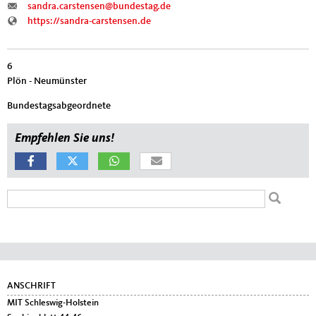
sandra.carstensen@bundestag.de
https://sandra-carstensen.de
6
Plön - Neumünster
Bundestagsabgeordnete
Empfehlen Sie uns!
Suchformular
Suche
Fußbereich
ANSCHRIFT
MIT Schleswig-Holstein