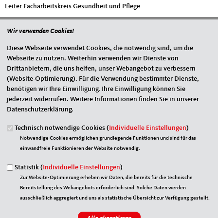
Leiter Facharbeitskreis Gesundheit und Pflege
Wir verwenden Cookies!
Diese Webseite verwendet Cookies, die notwendig sind, um die
Webseite zu nutzen. Weiterhin verwenden wir Dienste von
GPA: Neuorientierung einer wohnortnahen medizinischen
Versorgung
(157 KB, 25.06.2021)
Drittanbietern, die uns helfen, unser Webangebot zu verbessern
(Website-Optimierung). Für die Verwendung bestimmter Dienste,
GPA: Gesetzentwurf gefährdet Versorgung mit
benötigen wir Ihre Einwilligung. Ihre Einwilligung können Sie
Medizinprodukten
(191 KB, 22.06.2020)
jederzeit widerrufen. Weitere Informationen finden Sie in unserer
Datenschutzerklärung.
GPA: Patienten und Datenschutz nicht ausreichend
(117 KB,
22.06.2020)
Technisch notwendige Cookies (
Individuelle Einstellungen
)
Seiten
‹ vorherige Seite
1
2
3
4
5
6
7
Notwendige Cookies ermöglichen grundlegende Funktionen und sind für das
einwandfreie Funktionieren der Website notwendig.
Statistik (
Individuelle Einstellungen
)
Zur Website-Optimierung erheben wir Daten, die bereits für die technische
Bereitstellung des Webangebots erforderlich sind. Solche Daten werden
ausschließlich aggregiert und uns als statistische Übersicht zur Verfügung gestellt.