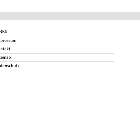
INKS
mpressum
ntakt
temap
tenschutz